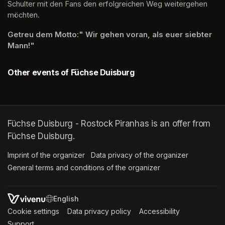
Schulter mit den Fans den erfolgreichen Weg weitergehen 
möchten.
Getreu dem Motto:" Wir gehen voran, als euer siebter 
Mann!"
Other events of Füchse Duisburg
Füchse Duisburg - Rostock Piranhas is an offer from
Füchse Duisburg.
Imprint of the organizer
(opens in a new tab)
Data privacy of the organizer
(opens in 
General terms and conditions of the organizer
(opens in a new ta
SWITCH LANGUAGE
Cookie settings
(opens in a new tab)
Data privacy policy
(opens in a new tab)
Accessibility
(opens in a n
Support
(opens in a new tab)